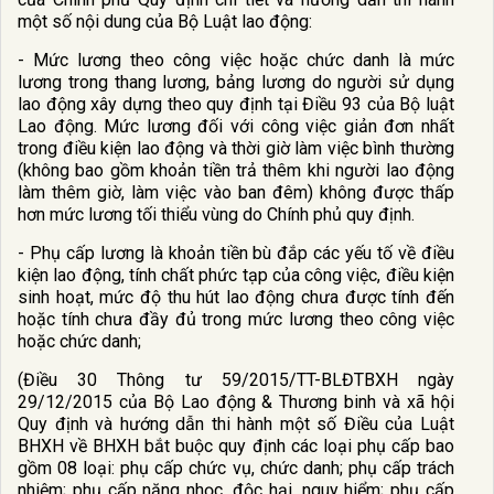
một số nội dung của Bộ Luật lao động:
- Mức lương theo công việc hoặc chức danh là mức
lương trong thang lương, bảng lương do người sử dụng
lao động xây dựng theo quy định tại Điều 93 của Bộ luật
Lao động. Mức lương đối với công việc giản đơn nhất
trong điều kiện lao động và thời giờ làm việc bình thường
(không bao gồm khoản tiền trả thêm khi người lao động
làm thêm giờ, làm việc vào ban đêm) không được thấp
hơn mức lương tối thiểu vùng do Chính phủ quy định.
- Phụ cấp lương là khoản tiền bù đắp các yếu tố về điều
kiện lao động, tính chất phức tạp của công việc, điều kiện
sinh hoạt, mức độ thu hút lao động chưa được tính đến
hoặc tính chưa đầy đủ trong mức lương theo công việc
hoặc chức danh;
(Điều 30 Thông tư 59/2015/TT-BLĐTBXH ngày
29/12/2015 của Bộ Lao động & Thương binh và xã hội
Quy định và hướng dẫn thi hành một số Điều của Luật
BHXH về BHXH bắt buộc quy định các loại phụ cấp bao
gồm 08 loại: phụ cấp chức vụ, chức danh; phụ cấp trách
nhiệm; phụ cấp nặng nhọc, độc hại, nguy hiểm; phụ cấp