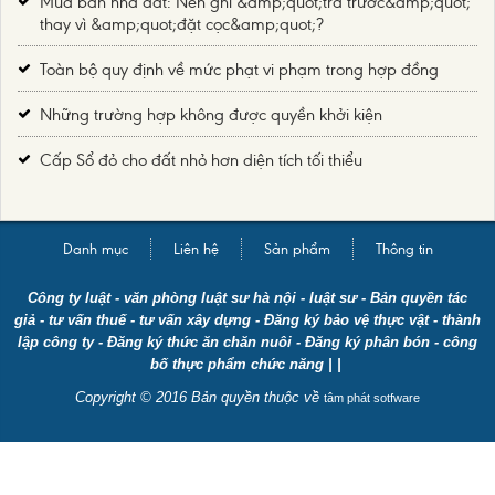
Mua bán nhà đất: Nên ghi &amp;quot;trả trước&amp;quot;
thay vì &amp;quot;đặt cọc&amp;quot;?
Toàn bộ quy định về mức phạt vi phạm trong hợp đồng
Những trường hợp không được quyền khởi kiện
Cấp Sổ đỏ cho đất nhỏ hơn diện tích tối thiểu
Danh mục
Liên hệ
Sản phẩm
Thông tin
Công ty luật
-
văn phòng luật sư hà nội
-
luật sư
-
Bản quyền tác
giả
-
tư vấn thuế
-
tư vấn xây dựng
-
Đăng ký bảo vệ thực vật
-
thành
lập công ty
-
Đăng ký thức ăn chăn nuôi
-
Đăng ký phân bón
-
công
bố thực phẩm chức năng
| |
Copyright © 2016 Bản quyền thuộc về
tâm phát sotfware