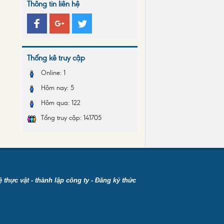
Thông tin liên hệ
Điều kiện về kinh doanh dịch vụ
mua bán nợ
Nghị định số 24/2012/NĐ-CP về
quản lý hoạt động kinh doanh
Thống kê truy cập
vàng
Online:
1
Hôm nay:
5
Hôm qua:
122
Tổng truy cập:
141705
 thực vật
-
thành lập công ty
-
Đăng ký thức