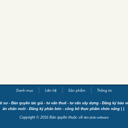
Danh mục
Liên hệ
Sản phẩm
Thông tin
ật sư
-
Bản quyền tác giả
-
tư vấn thuế
-
tư vấn xây dựng
-
Đăng ký bảo vệ
ăn chăn nuôi
-
Đăng ký phân bón
-
công bố thực phẩm chức năng
| |
Copyright © 2016 Bản quyền thuộc về
tâm phát sotfware