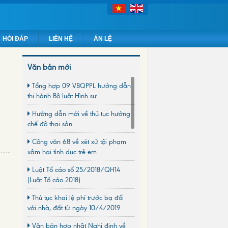
HỎI ĐÁP
LIÊN HỆ
ÁN LỆ
Văn bản mới
Tổng hợp 09 VBQPPL hướng dẫn
thi hành Bộ luật Hình sự
Hướng dẫn mới về thủ tục hưởng
chế độ thai sản
Công văn 68 về xét xử tội phạm
xâm hại tình dục trẻ em
Luật Tố cáo số 25/2018/QH14
(Luật Tố cáo 2018)
Thủ tục khai lệ phí trước bạ đối
với nhà, đất từ ngày 10/4/2019
Văn bản hợp nhât Nghị định về