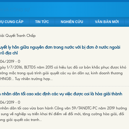
VỤ CUNG CẤP
TIN TỨC
NGHIÊN CỨU
VĂN BẢN MỚI
iải Quyết Tranh Chấp
uyết ly hôn giữa nguyên đơn trong nước với bị đơn ở nước ngoài
rõ địa chỉ
04/2019
-
0
ngày 1/7/2016, BLTTDS năm 2015 có hiệu lực đã cơ bản khắc phục được khó
ớng mắc trong quá trình giải quyết các vụ án dân sự, kinh doanh thương
HNGĐ... Tuy nhiên trường hợp...
 nhân dân tối cao xác định các vụ việc được coi là hòa giải thành
04/2019
-
0
 nhân dân tối cao vừa ban hành Công văn 59/TANDTC-PC năm 2019 hướng
sung về nghiệp vụ triển khai thí điểm về đổi mới, tăng cường hòa giải, đối
ong giải quyết các tranh...