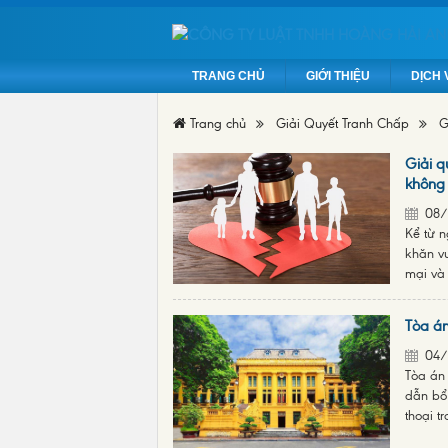
TRANG CHỦ
GIỚI THIỆU
DỊCH 
Trang chủ
Giải Quyết Tranh Chấp
G
Giải q
không 
08/
Kể từ 
khăn vư
mại và 
Tòa án
04/
Tòa án
dẫn bổ 
thoại tr