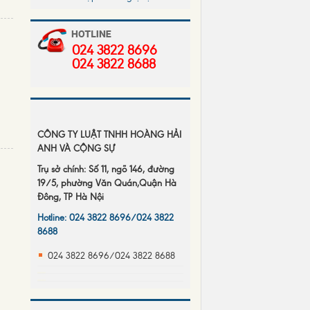
đăng ký doanh nghiệp
Tiền lương tháng làm căn cứ
024 3822 8696
đóng BHXH: Từ quy định của pháp
024 3822 8688
luật &amp; Yêu cầu thực tiễn
Hoàn thuế gia tăng với dự án
đầu tư
Văn bản hướng dẫn trong lĩnh
CÔNG TY LUẬT TNHH HOÀNG HẢI
vực thuế
ANH VÀ CỘNG SỰ
Cán bộ công nhân viên chức vi
Trụ sở chính: Số 11, ngõ 146, đường
phạm khi đang thi hành công vụ,
19/5, phường Văn Quán,Quận Hà
nhiệm vụ
Đông, TP Hà Nội
Cập nhật thuế
Hotline: 024 3822 8696/024 3822
8688
Tăng mức bồi dưỡng đối với
công tác tìm kiếm, quy tập hài cốt
024 3822 8696/024 3822 8688
liệt sĩ
Quy định quản lý lao động nước
ngoài mới